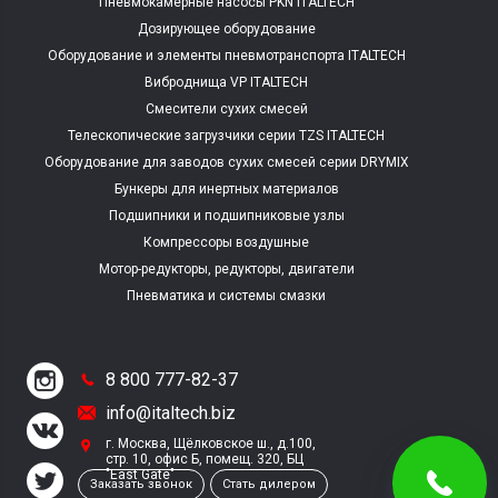
Пневмокамерные насосы PKN ITALTECH
Дозирующее оборудование
Оборудование и элементы пневмотранспорта ITALTECH
Виброднища VP ITALTECH
Смесители сухих смесей
Телескопические загрузчики серии TZS ITALTECH
Оборудование для заводов сухих смесей серии DRYMIX
ITALTECH
Бункеры для инертных материалов
Подшипники и подшипниковые узлы
Компрессоры воздушные
Мотор-редукторы, редукторы, двигатели
Пневматика и системы смазки
8 800 777-82-37
info@italtech.biz
г. Москва, Щёлковское ш., д.100,
стр. 10, офис Б, помещ. 320, БЦ
"East Gate"
Заказать звонок
Стать дилером