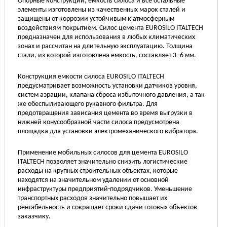
Опорные конструкции, емкость силоса и все остальные
элементы изготовлены из качественных марок сталей и
защищены от коррозии устойчивым к атмосферным
воздействиям покрытием. Силос цемента EUROSILO ITALTECH
предназначен для использования в любых климатических
зонах и рассчитан на длительную эксплуатацию. Толщина
стали, из которой изготовлена емкость, составляет 3–6 мм.
Конструкция емкости силоса EUROSILO ITALTECH
предусматривает возможность установки датчиков уровня,
систем аэрации, клапана сброса избыточного давления, а так
же обеспыливающего рукавного фильтра. Для
предотвращения зависания цемента во время выгрузки в
нижней конусообразной части силоса предусмотрена
площадка для установки электромеханического вибратора.
Применение мобильных силосов для цемента EUROSILO
ITALTECH позволяет значительно снизить логистические
расходы на крупных строительных объектах, которые
находятся на значительном удалении от основной
инфраструктуры предприятий-подрядчиков. Уменьшение
транспортных расходов значительно повышает их
рентабельность и сокращает сроки сдачи готовых объектов
заказчику.