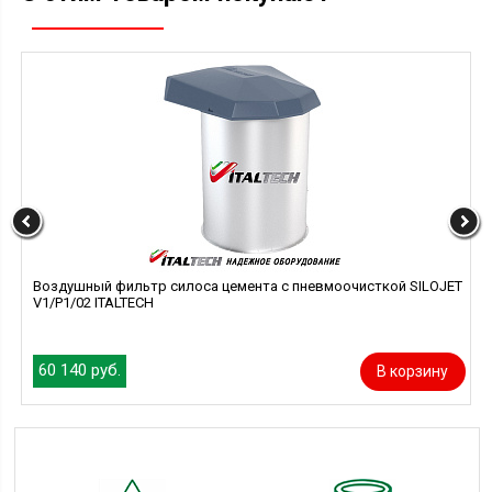
Воздушный фильтр силоса цемента с пневмоочисткой SILOJET
В
V1/P1/02 ITALTECH
V
60 140 руб.
В корзину