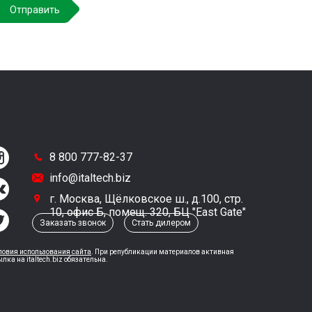
8 800 777-82-37
info@italtech.biz
г. Москва, Щёлковское ш., д.100, стр.
10, офис Б, помещ. 320, БЦ "East Gate"
Заказать звонок
Стать дилером
ловия использования сайта
. При републикации материалов активная
ылка на italtech.biz обязательна.