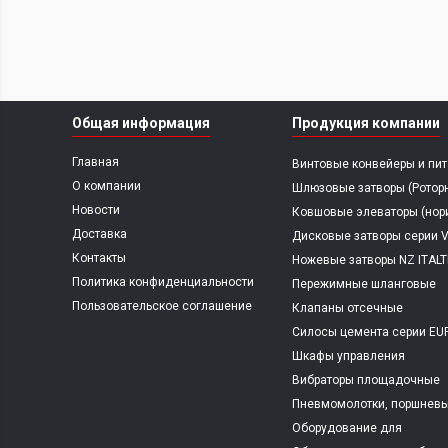
Общая информация
Продукция компании
Главная
Винтовые конвейеры и пит
DEMIX ITALTECH
О компании
Шлюзовые затворы (Ротор
питатели) RP ITALTECH
Новости
Ковшовые элеваторы (нор
серии EKL ITALTECH
Доставка
Дисковые затворы серии 
ITALTECH
Контакты
Ножевые затворы NZ ITAL
Политика конфиденциальности
Пережимные шланговые
клапаны
Пользовательское соглашение
Клапаны отсечные
пневмоуправляемые сери
Силосы цемента серии EU
ITALTECH
Шкафы управления
Вибраторы площадочные
электромеханические
Пневмомолотки, поршнев
вибраторы
Оборудование для
фракционирования сыпуч