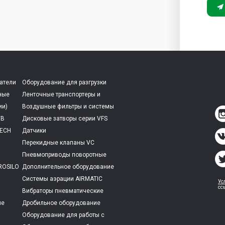
атели
Оборудование для разгрузки
вагонов без приямка
ные
Ленточные транспортеры и
питатели LK ITALTECH
ии)
Воздушные фильтры и системы
аспирации SILOJET ITALTECH
VB
Дисковые затворы серии VFS
ITALTECH
TECH
Датчики
Перекидные клапаны VC
ITALTECH
Пневмоприводы поворотные
и VSP
ROSILO
Дополнительное оборудование
цементных силосов
Системы аэрации AIRMATIC
Ус
сс
ITALTECH
Вибраторы пневматические
ые
Дробильное оборудование
(дробилки) серии DK ITALTECH
Оборудование для работы с
их
мягкими контейнерами типа Биг-