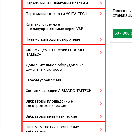
Пережимные шланговые клапаны
Телескопи
Перекидные клапаны VC ITALTECH
станция J
Клапаны отсечные
пневмоуправляемые серии VSP
507 800 
Пневмоприводы поворотные
Силосы цемента серии EUROSILO
ITALTECH
Дополнительное оборудование
цементных силосов
Шкафы управления
Системы аэрации AIRMATIC ITALTECH
Вибраторы площадочные
электромеханические
Вибраторы пневматические
Пневмомолотки, поршневые
вибраторы